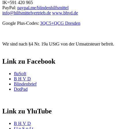
IK=591 420 965
PayPal:
paypal.me/blindenhilfsmittel
info@hilfsmittelvertrieb.de
www.bhvd.de
Google Plus-Codes:
3QC5+QCG Dresden
Wir sind nach §4 Nr. 19a UStG von der Umsatzsteuer befreit.
Link zu Facebook
fluSoft
B H V D
Blindenbrief
DotPad
Link zu YluTube
B H V D
f l u S o f t