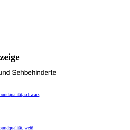
zeige
 und Sehbehinderte
undqualität, schwarz
undqualität, weiß