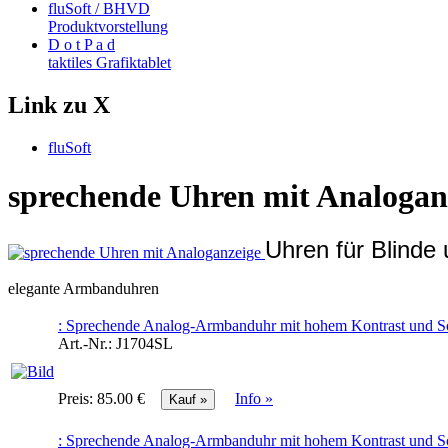
fluSoft / BHVD
Produktvorstellung
D o t P a d
taktiles Grafiktablet
Link zu X
fluSoft
sprechende Uhren mit Analogan
Uhren für Blinde
elegante Armbanduhren
: Sprechende Analog-Armbanduhr mit hohem Kontrast und So
Art.-Nr.:
J1704SL
Preis:
85.00 €
Info »
: Sprechende Analog-Armbanduhr mit hohem Kontrast und So