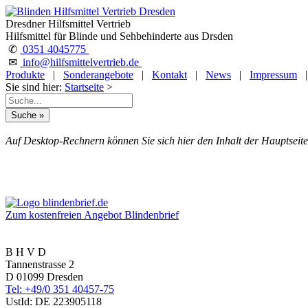
Dresdner Hilfsmittel Vertrieb
Hilfsmittel für Blinde und Sehbehinderte aus Drsden
✆
0351 4045775
✉
info@hilfsmittelvertrieb.de
Produkte
|
Sonderangebote
|
Kontakt
|
News
|
Impressum
Sie sind hier:
Startseite
>
Auf Desktop-Rechnern können Sie sich hier den Inhalt der Hauptseite
Zum kostenfreien Angebot Blindenbrief
B H V D
Tannenstrasse 2
D 01099 Dresden
Tel: +49/0 351 40457-75
UstId:
DE 223905118