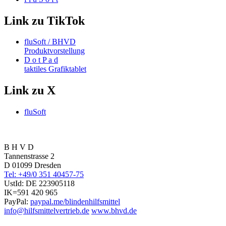
Link zu TikTok
fluSoft / BHVD
Produktvorstellung
D o t P a d
taktiles Grafiktablet
Link zu X
fluSoft
B H V D
Tannenstrasse 2
D 01099 Dresden
Tel: +49/0 351 40457-75
UstId:
DE 223905118
IK=591 420 965
PayPal:
paypal.me/blindenhilfsmittel
info@hilfsmittelvertrieb.de
www.bhvd.de