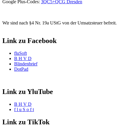
Google Plus-Codes:
3QC5+QCG Dresden
Wir sind nach §4 Nr. 19a UStG von der Umsatzsteuer befreit.
Link zu Facebook
fluSoft
B H V D
Blindenbrief
DotPad
Link zu YluTube
B H V D
f l u S o f t
Link zu TikTok